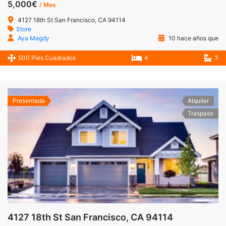
5,000€
/ Mes
4127 18th St San Francisco, CA 94114
Store
Aya Magdy
10 hace años que
500 Pies Cuadrados
4
3
Presentada
Alquiler
Traspaso
4127 18th St San Francisco, CA 94114