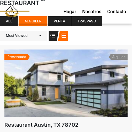
RESTAURANT
Hogar
Nosotros
Contacto
ALL
ALQUILER
VENTA
TRASPASO
Most Viewed
Presentada
Alquiler
Restaurant Austin, TX 78702