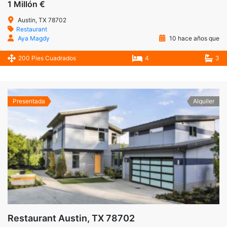
1 Millón €
Austin, TX 78702
Restaurant
Aya Magdy
10 hace años que
200 Pies Cuadrados
4
3
Presentada
Alquiler
Restaurant Austin, TX 78702