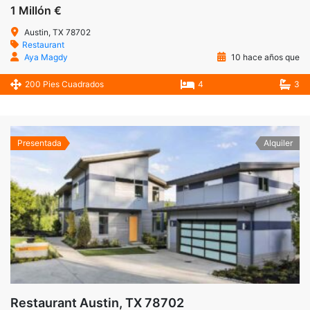
1 Millón €
Austin, TX 78702
Restaurant
Aya Magdy
10 hace años que
200 Pies Cuadrados
4
3
Presentada
Alquiler
Restaurant Austin, TX 78702