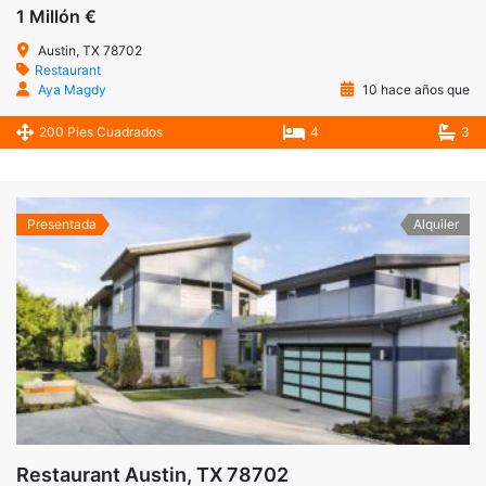
1 Millón €
Austin, TX 78702
Restaurant
Aya Magdy
10 hace años que
200 Pies Cuadrados
4
3
Presentada
Alquiler
Restaurant Austin, TX 78702