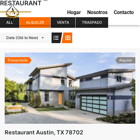
RESTAURANT
Hogar
Nosotros
Contacto
ALL
ALQUILER
VENTA
TRASPASO
Date (Old to New)
Presentada
Alquiler
Restaurant Austin, TX 78702