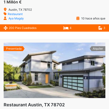
1 Millón €
Austin, TX 78702
Restaurant
Aya Magdy
10 hace años que
200 Pies Cuadrados
4
3
Presentada
Alquiler
Restaurant Austin, TX 78702