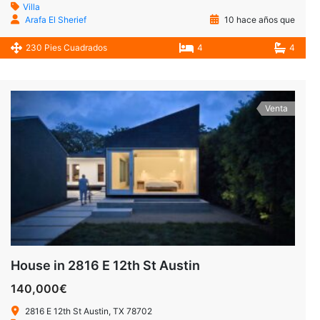
Villa
Arafa El Sherief
10 hace años que
230 Pies Cuadrados
4
4
Venta
House in 2816 E 12th St Austin
140,000€
2816 E 12th St Austin, TX 78702