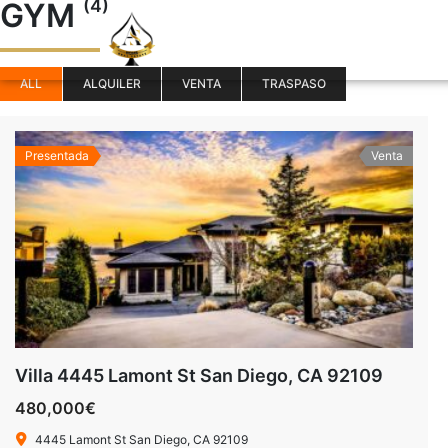
(4)
GYM
ALL
ALQUILER
VENTA
TRASPASO
Presentada
Venta
Villa 4445 Lamont St San Diego, CA 92109
480,000€
4445 Lamont St San Diego, CA 92109