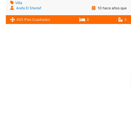
Villa
Arafa El Sherief
10 hace años que
400 Pies Cuadrados
3
3